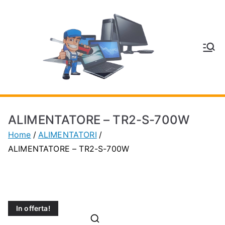
Vai
al
contenuto
V
Inform
atica
E
e
Telefo
C
nia a
ALIMENTATORE – TR2-S-700W
Vignol
A
Home
ALIMENTATORI
a
ALIMENTATORE – TR2-S-700W
(MO)
P
H
In offerta!
O