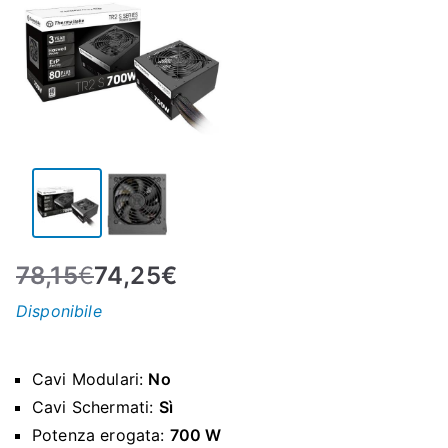
N
E
–
C
LS
78,15
€
74,25
€
I
Disponibile
S
Cavi Modulari:
No
H
Cavi Schermati:
Sì
Potenza erogata:
700 W