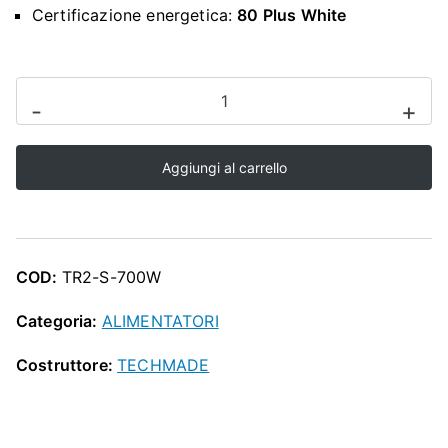
O
Certificazione energetica:
80 Plus White
P
ALIMENTATORE
-
+
-
TR2-
Aggiungi al carrello
S-
700W
quantità
COD:
TR2-S-700W
Categoria:
ALIMENTATORI
Costruttore:
TECHMADE