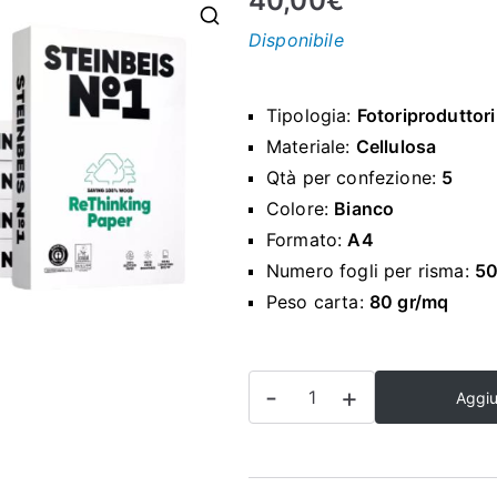
40,00
€
Disponibile
Tipologia:
Fotoriproduttori
Materiale:
Cellulosa
Qtà per confezione:
5
Colore:
Bianco
Formato:
A4
Numero fogli per risma:
5
Peso carta:
80 gr/mq
CARTA
-
+
Aggiu
PER
FOTORIPRODUTTORI
-