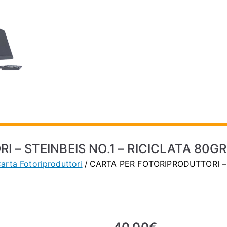
VECAPHONE – 
Informatica e Telefonia a Vignola (MO)
– STEINBEIS NO.1 – RICICLATA 80GR 
arta Fotoriproduttori
CARTA PER FOTORIPRODUTTORI – S