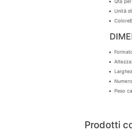
Qtà per
Unità d
Colore
DIME
Format
Altezza
Larghe
Numero 
Peso ca
Prodotti co