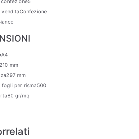
 confezione
5
i vendita
Confezione
Bianco
NSIONI
o
A4
210 mm
zza
297 mm
fogli per risma
500
rta
80 gr/mq
rrelati