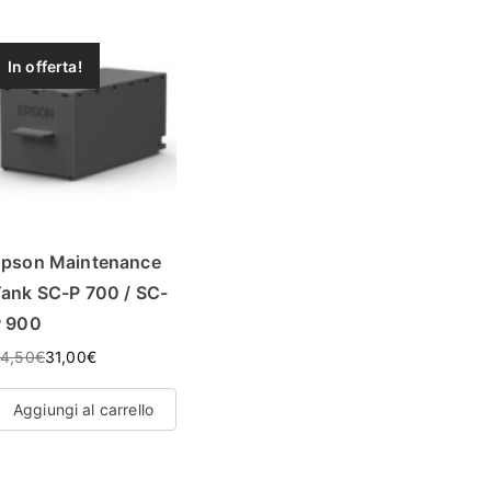
In offerta!
Epson Maintenance
ank SC-P 700 / SC-
P 900
4,50
€
31,00
€
Aggiungi al carrello