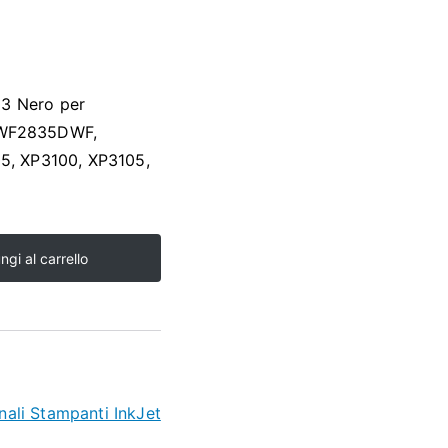
03 Nero per
WF2835DWF,
, XP3100, XP3105,
ngi al carrello
nali Stampanti InkJet