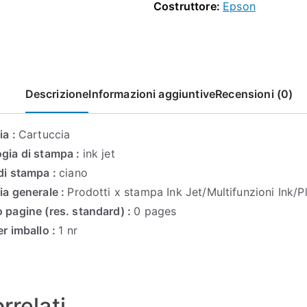
Costruttore:
Epson
C13T02V24020
quantità
Descrizione
Informazioni aggiuntive
Recensioni (0)
ia :
Cartuccia
gia di stampa :
ink jet
di stampa :
ciano
ia generale :
Prodotti x stampa Ink Jet/Multifunzioni Ink/P
 pagine (res. standard) :
0 pages
er imballo :
1 nr
rrelati