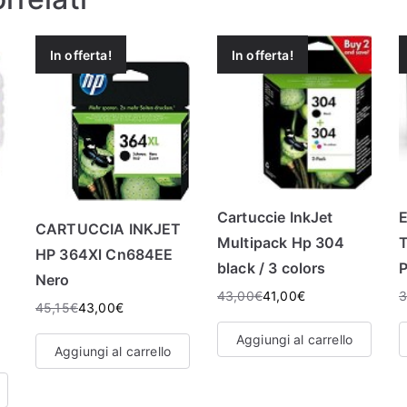
In offerta!
In offerta!
Cartuccie InkJet
CARTUCCIA INKJET
Multipack Hp 304
T
HP 364Xl Cn684EE
black / 3 colors
Nero
43,00
€
41,00
€
3
45,15
€
43,00
€
Aggiungi al carrello
Aggiungi al carrello