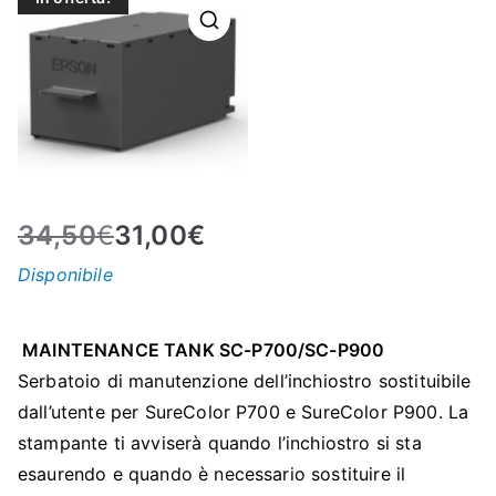
N
E
–
C
34,50
€
31,00
€
LS
Disponibile
I
MAINTENANCE TANK SC-P700/SC-P900
S
Serbatoio di manutenzione dell’inchiostro sostituibile
dall’utente per SureColor P700 e SureColor P900. La
H
stampante ti avviserà quando l’inchiostro si sta
esaurendo e quando è necessario sostituire il