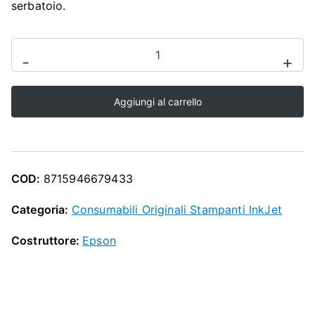
O
serbatoio.
P
Epson
-
+
Maintenance
Tank
Aggiungi al carrello
SC-
P
700
/
COD:
8715946679433
SC-
P
Categoria:
Consumabili Originali Stampanti InkJet
900
Costruttore:
Epson
quantità