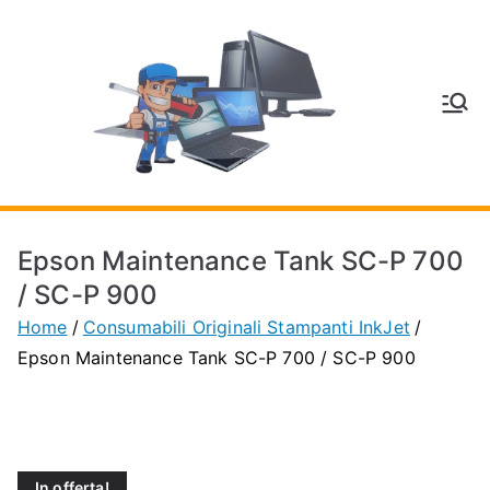
Vai
al
contenuto
V
Inform
atica
E
e
Telefo
C
nia a
Epson Maintenance Tank SC-P 700
Vignol
A
/ SC-P 900
a
Home
Consumabili Originali Stampanti InkJet
(MO)
P
Epson Maintenance Tank SC-P 700 / SC-P 900
H
O
In offerta!