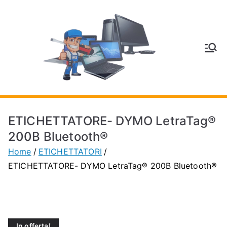
Vai
al
contenuto
V
Inform
atica
E
e
Telefo
C
nia a
ETICHETTATORE- DYMO LetraTag®
Vignol
A
200B Bluetooth®
a
Home
ETICHETTATORI
(MO)
P
ETICHETTATORE- DYMO LetraTag® 200B Bluetooth®
H
O
In offerta!