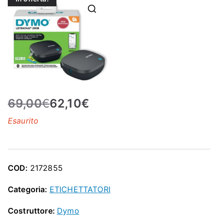
N
E
–
C
69,00
€
62,10
€
LS
Esaurito
I
S
COD:
2172855
H
Categoria:
ETICHETTATORI
Costruttore:
Dymo