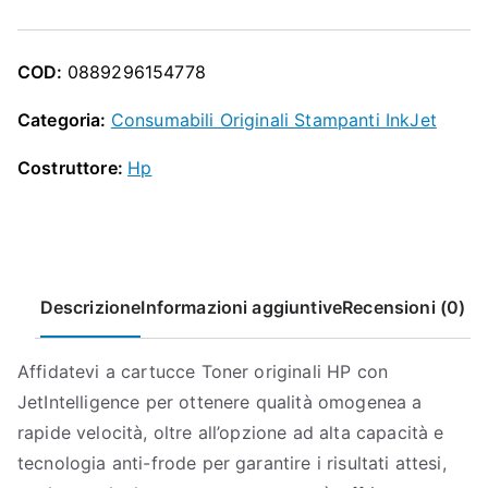
O
MODELLO:
P
26X
COD:
0889296154778
quantità
Categoria:
Consumabili Originali Stampanti InkJet
Costruttore:
Hp
Descrizione
Informazioni aggiuntive
Recensioni (0)
Affidatevi a cartucce Toner originali HP con
JetIntelligence per ottenere qualità omogenea a
rapide velocità, oltre all’opzione ad alta capacità e
tecnologia anti-frode per garantire i risultati attesi,