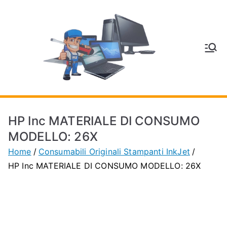
Vai
al
contenuto
V
Inform
atica
E
e
Telefo
C
nia a
HP Inc MATERIALE DI CONSUMO
Vignol
A
MODELLO: 26X
a
Home
Consumabili Originali Stampanti InkJet
(MO)
P
HP Inc MATERIALE DI CONSUMO MODELLO: 26X
H
O