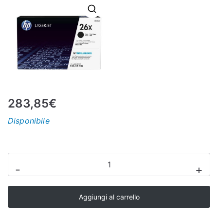
N
E
–
C
283,85
€
LS
Disponibile
I
HP
S
-
+
Inc
MATERIALE
H
Aggiungi al carrello
DI
CONSUMO