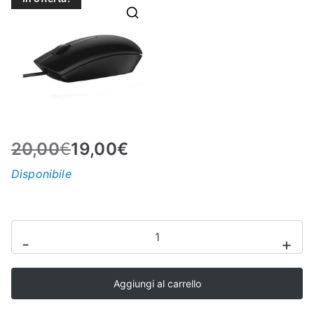
N
E
–
C
20,00
€
19,00
€
LS
Disponibile
I
mouse
S
-
+
Kensington-
Mouse
H
Aggiungi al carrello
in
a