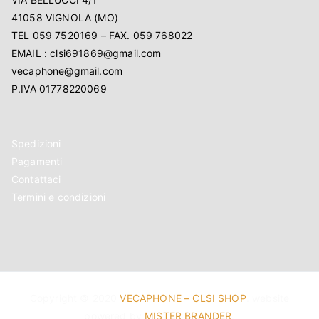
41058 VIGNOLA (MO)
TEL 059 7520169 – FAX. 059 768022
EMAIL : clsi691869@gmail.com
vecaphone@gmail.com
P.IVA 01778220069
Spedizioni
Pagamenti
Contattaci
Termini e condizioni
Copyright © 2020
VECAPHONE – CLSI SHOP
. website
powered by
MISTER BRANDER
.