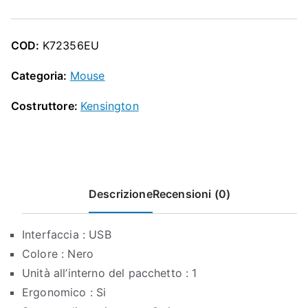
O
Box
P
Nero
COD:
K72356EU
quantità
Categoria:
Mouse
Costruttore:
Kensington
Descrizione
Recensioni (0)
Interfaccia : USB
Colore : Nero
Unità all’interno del pacchetto : 1
Ergonomico : Si