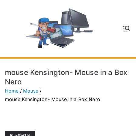
Vai
al
contenuto
V
Inform
atica
E
e
Telefo
C
nia a
mouse Kensington- Mouse in a Box
Vignol
A
Nero
a
Home
Mouse
(MO)
P
mouse Kensington- Mouse in a Box Nero
H
O
In offerta!