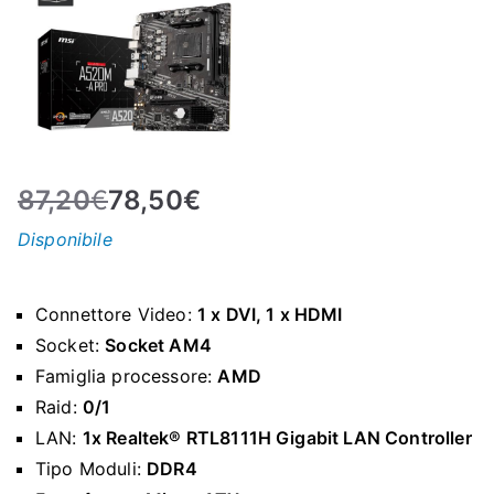
N
E
–
87,20
€
78,50
€
C
Disponibile
LS
I
Connettore Video:
1 x DVI, 1 x HDMI
Socket:
Socket AM4
S
Famiglia processore:
AMD
Raid:
0/1
H
LAN:
1x Realtek® RTL8111H Gigabit LAN Controller
Tipo Moduli:
DDR4