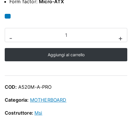
O
Form factor:
Micro-ATX
P
SCHEDA
-
+
MADRE
MSI
Aggiungi al carrello
A520M-
A
PRO
quantità
COD:
A520M-A-PRO
Categoria:
MOTHERBOARD
Costruttore:
Msi