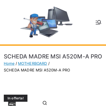
Vai
al
contenuto
V
Inform
atica
E
e
Telefo
C
nia a
SCHEDA MADRE MSI A520M-A PRO
Vignol
A
Home
MOTHERBOARD
a
SCHEDA MADRE MSI A520M-A PRO
(MO)
P
H
In offerta!
O