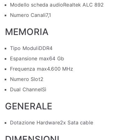
Modello scheda audio
Realtek ALC 892
Numero Canali
7,1
MEMORIA
Tipo Moduli
DDR4
Espansione max
64 Gb
Frequenza max
4.600 MHz
Numero Slot
2
Dual Channel
Sì
GENERALE
Dotazione Hardware
2x Sata cable
DIMENSIONI