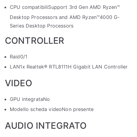
CPU compatibili
Support 3rd Gen AMD Ryzen™
Desktop Processors and AMD Ryzen™4000 G-
Series Desktop Processors
CONTROLLER
Raid
0/1
LAN
1x Realtek® RTL8111H Gigabit LAN Controller
VIDEO
GPU integrata
No
Modello scheda video
Non presente
AUDIO INTEGRATO