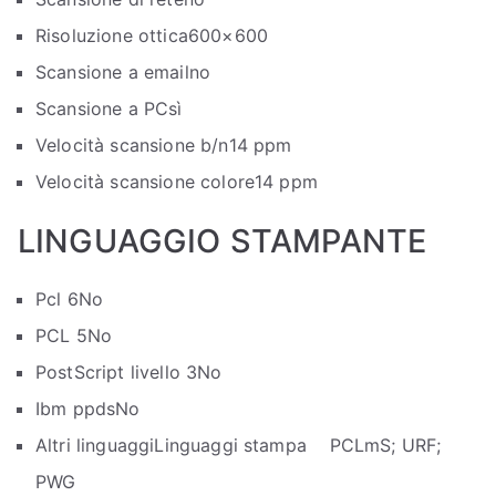
Risoluzione ottica
600×600
Scansione a email
no
Scansione a PC
sì
Velocità scansione b/n
14 ppm
Velocità scansione colore
14 ppm
LINGUAGGIO STAMPANTE
Pcl 6
No
PCL 5
No
PostScript livello 3
No
Ibm ppds
No
Altri linguaggi
Linguaggi stampa PCLmS; URF;
PWG