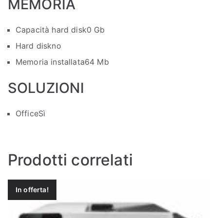
MEMORIA
Capacità hard disk
0 Gb
Hard disk
no
Memoria installata
64 Mb
SOLUZIONI
Office
Sì
Prodotti correlati
In offerta!