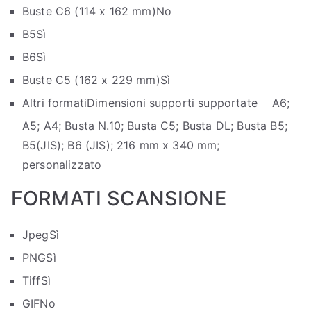
Buste C6 (114 x 162 mm)
No
B5
Sì
B6
Sì
Buste C5 (162 x 229 mm)
Sì
Altri formati
Dimensioni supporti supportate A6;
A5; A4; Busta N.10; Busta C5; Busta DL; Busta B5;
B5(JIS); B6 (JIS); 216 mm x 340 mm;
personalizzato
FORMATI SCANSIONE
Jpeg
Sì
PNG
Sì
Tiff
Sì
GIF
No