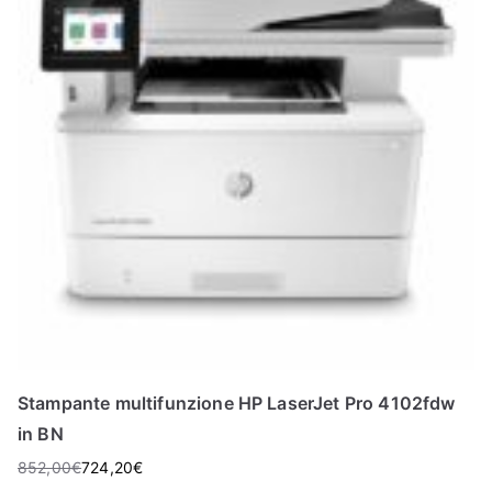
Stampante multifunzione HP LaserJet Pro 4102fdw
in BN
852,00
€
724,20
€