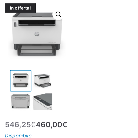
N
In offerta!
E
–
C
LS
I
S
H
546,25
€
460,00
€
Disponibile