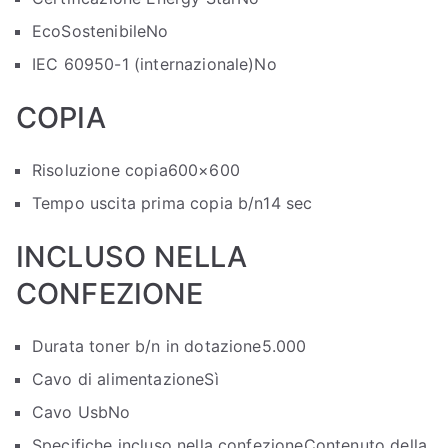
EcoSostenibile
No
IEC 60950-1 (internazionale)
No
COPIA
Risoluzione copia
600×600
Tempo uscita prima copia b/n
14 sec
INCLUSO NELLA
CONFEZIONE
Durata toner b/n in dotazione
5.000
Cavo di alimentazione
Sì
Cavo Usb
No
Specifiche incluso nella confezione
Contenuto della