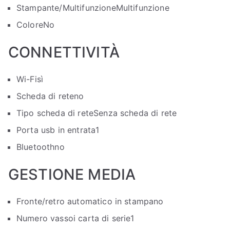
Stampante/Multifunzione
Multifunzione
Colore
No
CONNETTIVITÀ
Wi-Fi
sì
Scheda di rete
no
Tipo scheda di rete
Senza scheda di rete
Porta usb in entrata
1
Bluetooth
no
GESTIONE MEDIA
Fronte/retro automatico in stampa
no
Numero vassoi carta di serie
1