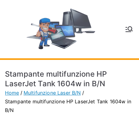
Vai
al
contenuto
V
Inform
atica
E
e
Telefo
C
nia a
Stampante multifunzione HP
Vignol
A
LaserJet Tank 1604w in B/N
a
Home
Multifunzione Laser B/N
(MO)
P
Stampante multifunzione HP LaserJet Tank 1604w in
B/N
H
O