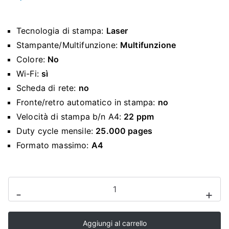
O
P
Tecnologia di stampa:
Laser
Stampante/Multifunzione:
Multifunzione
Colore:
No
Wi-Fi:
sì
Scheda di rete:
no
Fronte/retro automatico in stampa:
no
Velocità di stampa b/n A4:
22 ppm
Duty cycle mensile:
25.000 pages
Formato massimo:
A4
Stampante
-
+
multifunzione
HP
Aggiungi al carrello
LaserJet