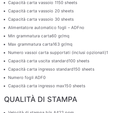
Capacità carta vassoio 1
150 sheets
Capacità carta vassoio 2
0 sheets
Capacità carta vassoio 3
0 sheets
Alimentatore automatico fogli – ADF
no
Min grammatura carta
60 gr/mq
Max grammatura carta
163 gr/mq
Numero vassoi carta supportati (inclusi opzionali)
1
Capacità carta uscita standard
100 sheets
Capacità carta ingresso standard
150 sheets
Numero fogli ADF
0
Capacità carta ingresso max
150 sheets
QUALITÀ DI STAMPA
Velocità di stampa b/n A4
22 ppm