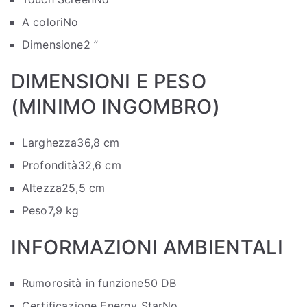
A colori
No
Dimensione
2 ”
DIMENSIONI E PESO
(MINIMO INGOMBRO)
Larghezza
36,8 cm
Profondità
32,6 cm
Altezza
25,5 cm
Peso
7,9 kg
INFORMAZIONI AMBIENTALI
Rumorosità in funzione
50 DB
Certificazione Energy Star
No