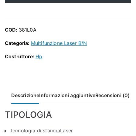
Tank
1604w
in
COD:
381L0A
B/N
quantità
Categoria:
Multifunzione Laser B/N
Costruttore:
Hp
Descrizione
Informazioni aggiuntive
Recensioni (0)
TIPOLOGIA
Tecnologia di stampa
Laser