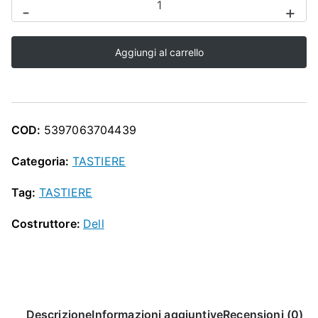
O
-
+
Dell
P
KB216
Aggiungi al carrello
US
international
quantità
COD:
5397063704439
Categoria:
TASTIERE
Tag:
TASTIERE
Costruttore:
Dell
Descrizione
Informazioni aggiuntive
Recensioni (0)