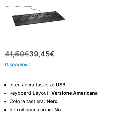
N
E
–
41,50
€
39,45
€
C
Disponibile
LS
I
Interfaccia tastiera:
USB
Keyboard Layout:
Versione Americana
S
Colore tastiera:
Nero
Retroilluminazione:
No
H
Tastiera