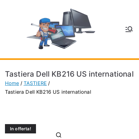
Vai
al
contenuto
V
Inform
atica
E
e
Telefo
C
nia a
Tastiera Dell KB216 US international
Vignol
A
Home
TASTIERE
a
Tastiera Dell KB216 US international
(MO)
P
H
In offerta!
O