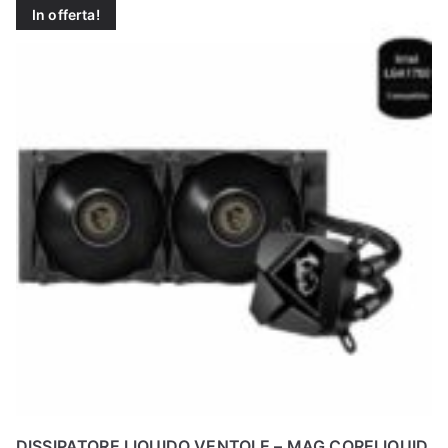
In offerta!
N
E
–
C
LS
I
S
H
DISSIPATORE LIQUIDO VENTOLE – MAG CORELIQUID