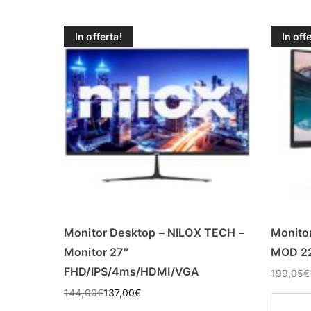
In offerta!
In off
Monitor Desktop – NILOX TECH –
Monitor
Monitor 27″
MOD 2
FHD/IPS/4ms/HDMI/VGA
199,05
€
144,00
€
137,00
€