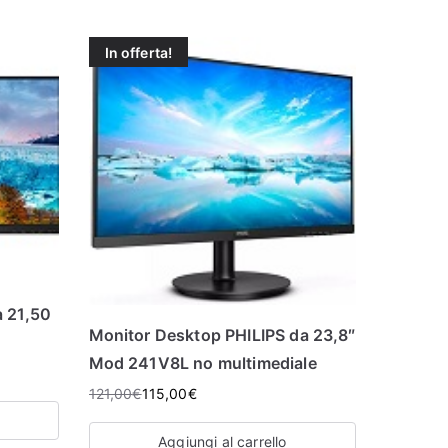
In offerta!
a 21,50
Monitor Desktop PHILIPS da 23,8″
Mod 241V8L no multimediale
121,00
€
115,00
€
Aggiungi al carrello