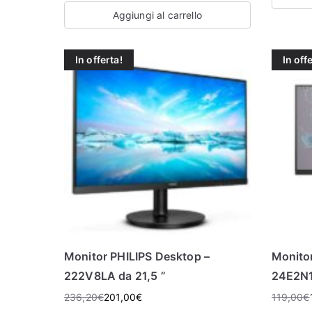
Aggiungi al carrello
In offerta!
In off
Monitor PHILIPS Desktop –
Monitor
222V8LA da 21,5 ”
24E2N
236,20
€
201,00
€
119,00
€