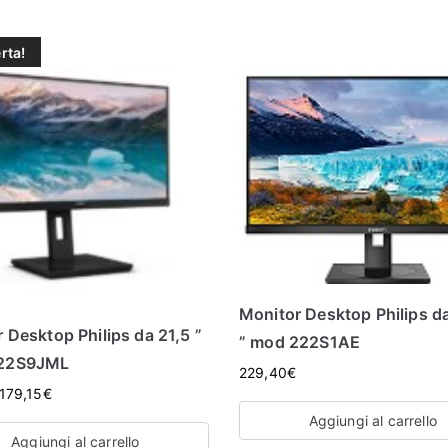
erta!
Monitor Desktop Philips d
 Desktop Philips da 21,5 ”
” mod 222S1AE
22S9JML
229,40
€
179,15
€
Aggiungi al carrello
Aggiungi al carrello