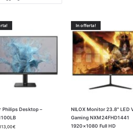
erta!
In offerta!
 Philips Desktop –
NILOX Monitor 23.8″ LED 
1100LB
Gaming NXM24FHD1441
1920×1080 Full HD
113,00
€