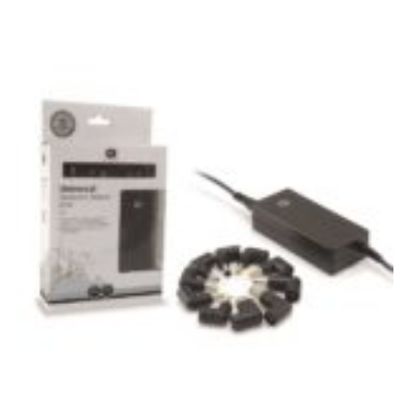
N
E
–
C
LS
I
S
H