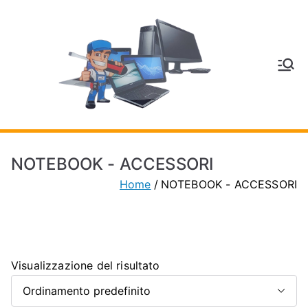
Vai
al
contenuto
V
Inform
atica
E
e
Telefo
C
nia a
NOTEBOOK - ACCESSORI
Vignol
A
Home
NOTEBOOK - ACCESSORI
a
(MO)
P
H
Visualizzazione del risultato
O