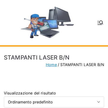
Vai
al
contenuto
V
Inform
atica
E
e
Telefo
C
nia a
STAMPANTI LASER B/N
Vignol
A
Home
STAMPANTI LASER B/N
a
(MO)
P
H
Visualizzazione del risultato
O