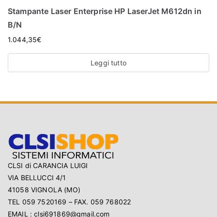
O
Stampante Laser Enterprise HP LaserJet M612dn in
P
B/N
1.044,35
€
Leggi tutto
CLSI di CARANCIA LUIGI
VIA BELLUCCI 4/1
41058 VIGNOLA (MO)
TEL 059 7520169 – FAX. 059 768022
EMAIL : clsi691869@gmail.com