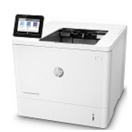
N
E
–
C
LS
I
S
H