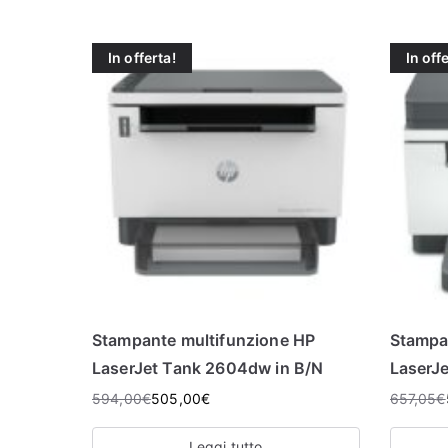
In offerta!
In off
Stampante multifunzione HP
Stampa
LaserJet Tank 2604dw in B/N
LaserJ
594,00
€
505,00
€
657,05
€
Leggi tutto