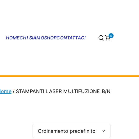
0
HOME
CHI SIAMO
SHOP
CONTATTACI
CLSI SHOP
Home
STAMPANTI LASER MULTIFUZIONE B/N