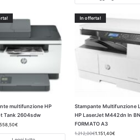
erta!
In offerta!
nte multifunzione HP
Stampante Multifunzione 
et Tank 2604sdw
HP LaserJet M442dn In BN
FORMATO A3
558,50
€
1.212,00
€
1.151,40
€
Leggi tutto