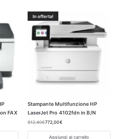
In offerta!
HP
Stampante Multifunzione HP
con FAX
LaserJet Pro 4102fdn in B/N
812,40
€
772,00
€
Aggiungi al carrello