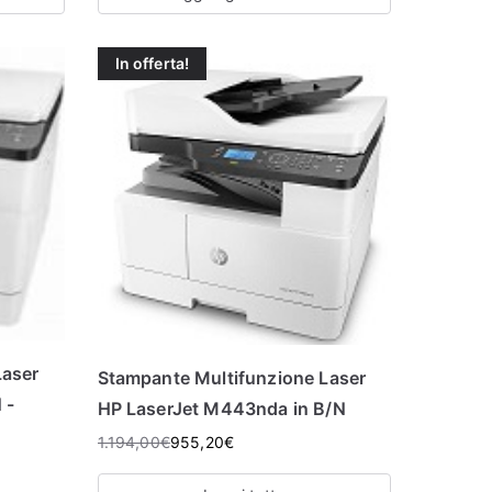
In offerta!
Laser
Stampante Multifunzione Laser
 -
HP LaserJet M443nda in B/N
1.194,00
€
955,20
€