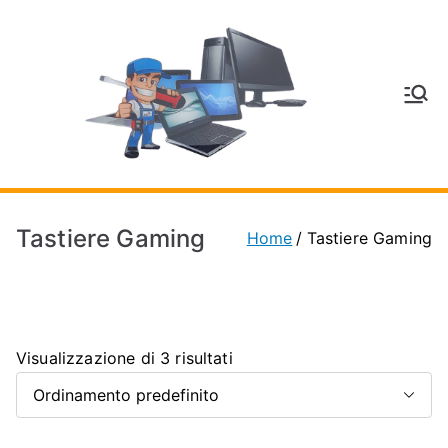
Vai
al
contenuto
V
Inform
atica
E
e
Telefo
C
nia a
Tastiere Gaming
Home
Tastiere Gaming
Vignol
A
a
(MO)
P
Visualizzazione di 3 risultati
H
O