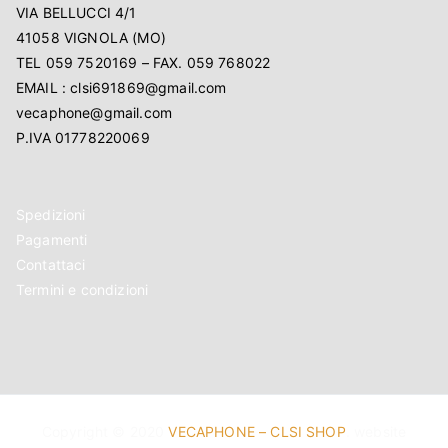
VIA BELLUCCI 4/1
41058 VIGNOLA (MO)
TEL 059 7520169 – FAX. 059 768022
EMAIL : clsi691869@gmail.com
vecaphone@gmail.com
P.IVA 01778220069
Spedizioni
Pagamenti
Contattaci
Termini e condizioni
Copyright © 2020
VECAPHONE – CLSI SHOP
. website