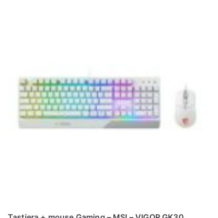
N
E
–
C
LS
I
S
H
Tastiera + mouse Gaming – MSI – VIGOR GK30