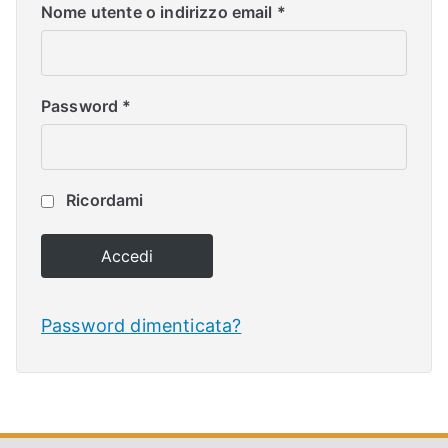
Nome utente o indirizzo email
*
N
E
Password
*
–
C
Ricordami
LS
Accedi
I
Password dimenticata?
S
H