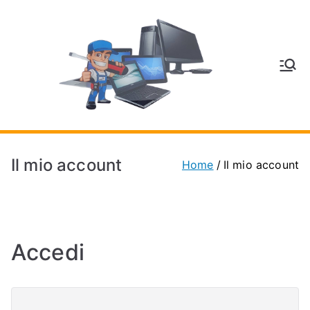
V
Inform
atica
E
e
Telefo
C
nia a
Il mio account
Home
Il mio account
Vignol
A
a
(MO)
P
Accedi
H
O