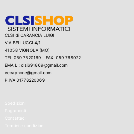
O
P
CLSI di CARANCIA LUIGI
VIA BELLUCCI 4/1
41058 VIGNOLA (MO)
TEL 059 7520169 – FAX. 059 768022
EMAIL : clsi691869@gmail.com
vecaphone@gmail.com
P.IVA 01778220069
Spedizioni
Pagamenti
Contattaci
Termini e condizioni