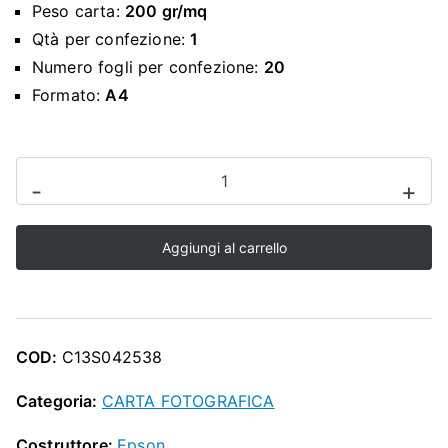
O
Peso carta:
200 gr/mq
Qtà per confezione:
1
P
Numero fogli per confezione:
20
Formato:
A4
CARTA
-
+
FOTOGRAFICA
EPSON
Aggiungi al carrello
PER
STAMPANTI
INKJET/LASER
-
COD:
C13S042538
c13s042538
A4
Categoria:
CARTA FOTOGRAFICA
-
Costruttore:
Epson