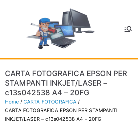
Vai
al
contenuto
V
Inform
atica
E
e
Telefo
C
nia a
CARTA FOTOGRAFICA EPSON PER
Vignol
A
STAMPANTI INKJET/LASER –
a
c13s042538 A4 – 20FG
(MO)
P
Home
CARTA FOTOGRAFICA
CARTA FOTOGRAFICA EPSON PER STAMPANTI
H
INKJET/LASER – c13s042538 A4 – 20FG
O