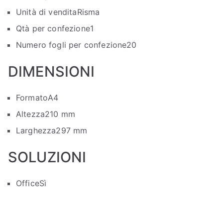
Unità di vendita
Risma
Qtà per confezione
1
Numero fogli per confezione
20
DIMENSIONI
Formato
A4
Altezza
210 mm
Larghezza
297 mm
SOLUZIONI
Office
Sì