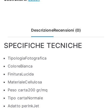
20FG
quantità
Descrizione
Recensioni (0)
SPECIFICHE TECNICHE
Tipologia
Fotografica
Colore
Bianca
Finitura
Lucida
Materiale
Cellulosa
Peso carta
200 gr/mq
Tipo carta
Normale
Adatto per
InkJet