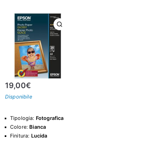
N
E
–
C
LS
19,00
€
I
Disponibile
S
Tipologia:
Fotografica
H
Colore:
Bianca
Finitura:
Lucida