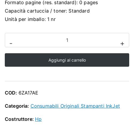
O
Formato pagine (res. standard): 0 pages
Capacità cartuccia / toner: Standard
P
Unità per imballo: 1 nr
CARTUCCIA
-
+
ORIGINALE
HP
Aggiungi al carrello
6ZA17AE
quantità
COD:
6ZA17AE
Categoria:
Consumabili Originali Stampanti InkJet
Costruttore:
Hp