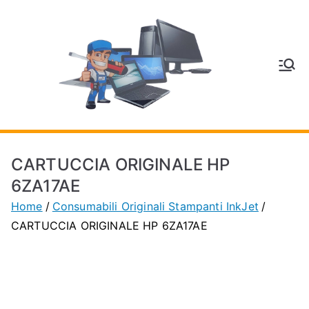
Vai
al
contenuto
V
Inform
atica
E
e
Telefo
C
nia a
CARTUCCIA ORIGINALE HP
Vignol
A
6ZA17AE
a
Home
Consumabili Originali Stampanti InkJet
(MO)
P
CARTUCCIA ORIGINALE HP 6ZA17AE
H
O