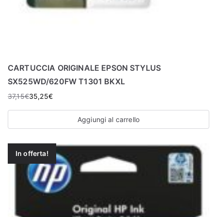
CARTUCCIA ORIGINALE EPSON STYLUS
SX525WD/620FW T1301 BKXL
37,15
€
35,25
€
Aggiungi al carrello
In offerta!