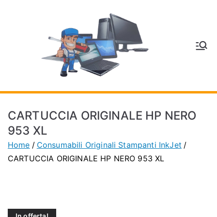
Vai
al
contenuto
V
Inform
atica
E
e
Telefo
C
nia a
CARTUCCIA ORIGINALE HP NERO
Vignol
A
953 XL
a
Home
Consumabili Originali Stampanti InkJet
(MO)
P
CARTUCCIA ORIGINALE HP NERO 953 XL
H
O
In offerta!