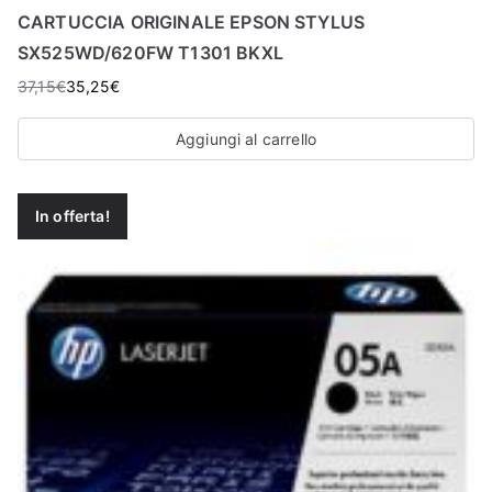
CARTUCCIA ORIGINALE EPSON STYLUS
SX525WD/620FW T1301 BKXL
37,15
€
35,25
€
Aggiungi al carrello
In offerta!