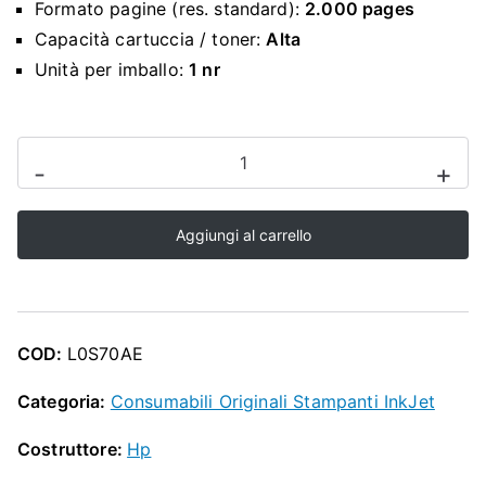
O
Formato pagine (res. standard):
2.000 pages
Capacità cartuccia / toner:
Alta
P
Unità per imballo:
1 nr
CARTUCCIA
-
+
ORIGINALE
HP
Aggiungi al carrello
NERO
953
XL
quantità
COD:
L0S70AE
Categoria:
Consumabili Originali Stampanti InkJet
Costruttore:
Hp