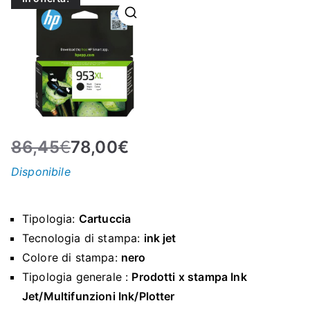
N
E
–
C
86,45
€
78,00
€
LS
Disponibile
I
Tipologia:
Cartuccia
S
Tecnologia di stampa:
ink jet
Colore di stampa:
nero
H
Tipologia generale :
Prodotti x stampa Ink
Jet/Multifunzioni Ink/Plotter