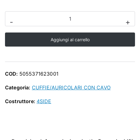
O
P
CUFFIA
-
+
CON
FILO
Aggiungi al carrello
4SIDE
BATMAN
BAT
SIGNAL
COD:
5055371623001
quantità
Categoria:
CUFFIE/AURICOLARI CON CAVO
Costruttore:
4SIDE