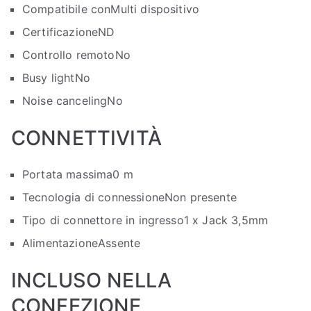
Compatibile con
Multi dispositivo
Certificazione
ND
Controllo remoto
No
Busy light
No
Noise canceling
No
CONNETTIVITÀ
Portata massima
0 m
Tecnologia di connessione
Non presente
Tipo di connettore in ingresso
1 x Jack 3,5mm
Alimentazione
Assente
INCLUSO NELLA
CONFEZIONE