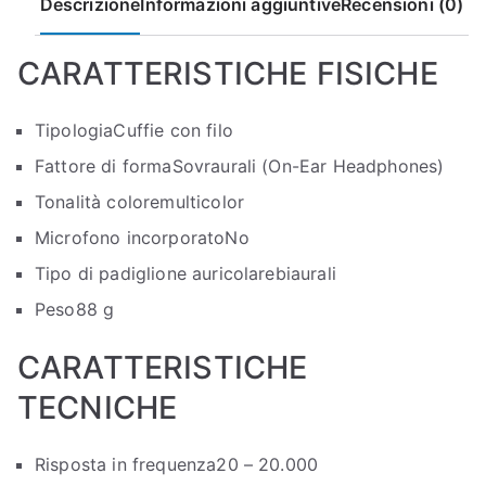
Descrizione
Informazioni aggiuntive
Recensioni (0)
CARATTERISTICHE FISICHE
Tipologia
Cuffie con filo
Fattore di forma
Sovraurali (On-Ear Headphones)
Tonalità colore
multicolor
Microfono incorporato
No
Tipo di padiglione auricolare
biaurali
Peso
88 g
CARATTERISTICHE
TECNICHE
Risposta in frequenza
20 – 20.000