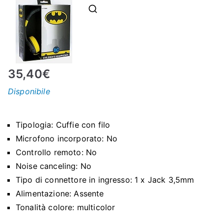
N
E
–
35,40
€
C
Disponibile
LS
Tipologia: Cuffie con filo
I
Microfono incorporato: No
Controllo remoto: No
S
Noise canceling: No
Tipo di connettore in ingresso: 1 x Jack 3,5mm
H
Alimentazione: Assente
Tonalità colore: multicolor