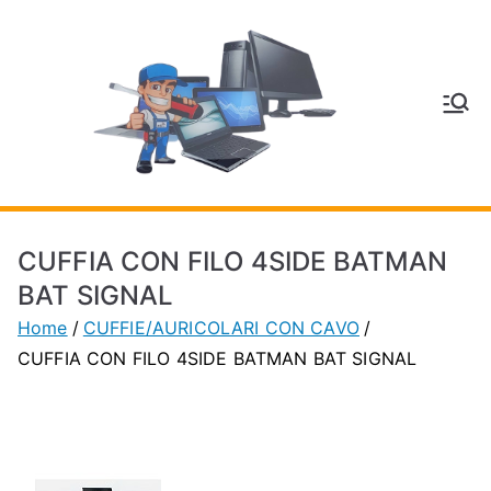
Vai
al
contenuto
V
Inform
atica
E
e
Telefo
C
nia a
CUFFIA CON FILO 4SIDE BATMAN
Vignol
A
BAT SIGNAL
a
Home
CUFFIE/AURICOLARI CON CAVO
(MO)
P
CUFFIA CON FILO 4SIDE BATMAN BAT SIGNAL
H
O