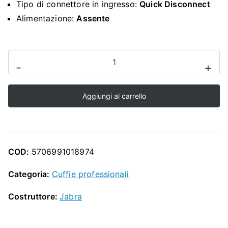
O
Tipo di connettore in ingresso:
Quick Disconnect
Alimentazione:
Assente
P
Cuffia
-
+
con
filo
Aggiungi al carrello
Jabra
BIZ
1500
MONO
COD:
5706991018974
(modello
QD)
Categoria:
Cuffie professionali
quantità
Costruttore:
Jabra