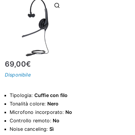
N
E
–
C
69,00
€
LS
Disponibile
I
Tipologia:
Cuffie con filo
S
Tonalità colore:
Nero
Microfono incorporato:
No
H
Controllo remoto:
No
Noise canceling:
Sì