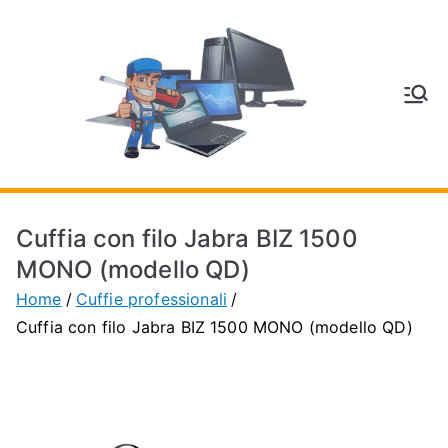
Vai
al
contenuto
V
Inform
atica
E
e
Telefo
C
nia a
Cuffia con filo Jabra BIZ 1500
Vignol
A
MONO (modello QD)
a
Home
Cuffie professionali
(MO)
P
Cuffia con filo Jabra BIZ 1500 MONO (modello QD)
H
O