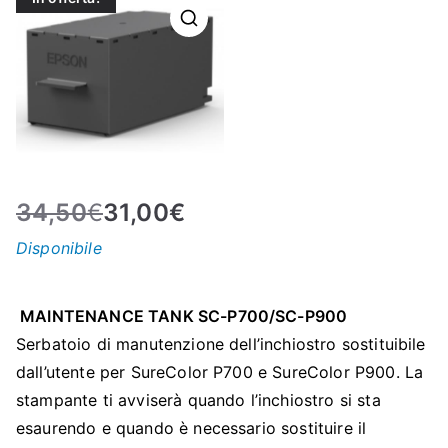
N
E
–
C
34,50
€
31,00
€
LS
Disponibile
I
MAINTENANCE TANK SC-P700/SC-P900
S
Serbatoio di manutenzione dell’inchiostro sostituibile
dall’utente per SureColor P700 e SureColor P900. La
H
stampante ti avviserà quando l’inchiostro si sta
esaurendo e quando è necessario sostituire il