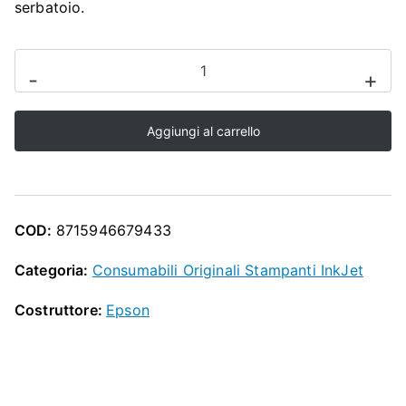
O
serbatoio.
P
Epson
-
+
Maintenance
Tank
Aggiungi al carrello
SC-
P
700
/
COD:
8715946679433
SC-
P
Categoria:
Consumabili Originali Stampanti InkJet
900
Costruttore:
Epson
quantità