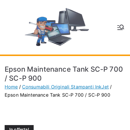
Vai
al
contenuto
V
Inform
atica
E
e
Telefo
C
nia a
Epson Maintenance Tank SC-P 700
Vignol
A
/ SC-P 900
a
Home
Consumabili Originali Stampanti InkJet
(MO)
P
Epson Maintenance Tank SC-P 700 / SC-P 900
H
O
In offerta!