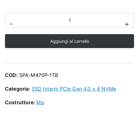
O
P
HD
-
+
MSI
SSD
Aggiungi al carrello
-
M470
PRO
PCIE
COD:
SPA-M470P-1TB
4.0
NVME
Categoria:
SSD Interni PCIe Gen 4.0 x 4 NVMe
M.2
Costruttore:
Msi
1TB
quantità