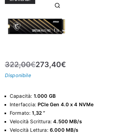
N
E
–
C
322,00
€
273,40
€
LS
Disponibile
I
Capacità:
1.000 GB
S
Interfaccia:
PCIe Gen 4.0 x 4 NVMe
Formato:
1,32 ”
H
Velocità Scrittura:
4.500 MB/s
Velocità Lettura:
6.000 MB/s