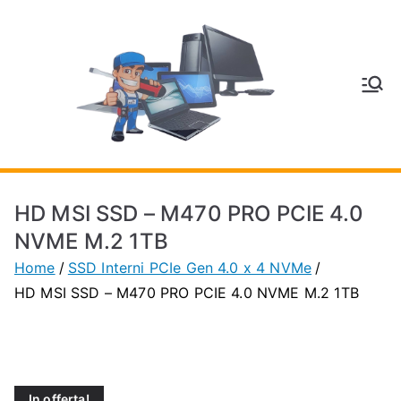
Vai
al
contenuto
V
Inform
atica
E
e
Telefo
C
nia a
HD MSI SSD – M470 PRO PCIE 4.0
Vignol
A
NVME M.2 1TB
a
Home
SSD Interni PCIe Gen 4.0 x 4 NVMe
(MO)
P
HD MSI SSD – M470 PRO PCIE 4.0 NVME M.2 1TB
H
O
In offerta!