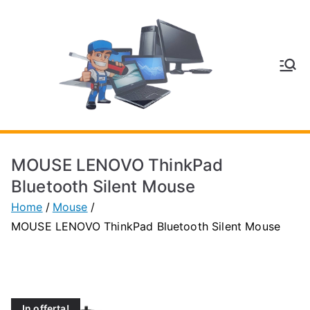
Vai
al
contenuto
V
Inform
atica
E
e
Telefo
C
nia a
MOUSE LENOVO ThinkPad
Vignol
A
Bluetooth Silent Mouse
a
Home
Mouse
(MO)
P
MOUSE LENOVO ThinkPad Bluetooth Silent Mouse
H
O
In offerta!