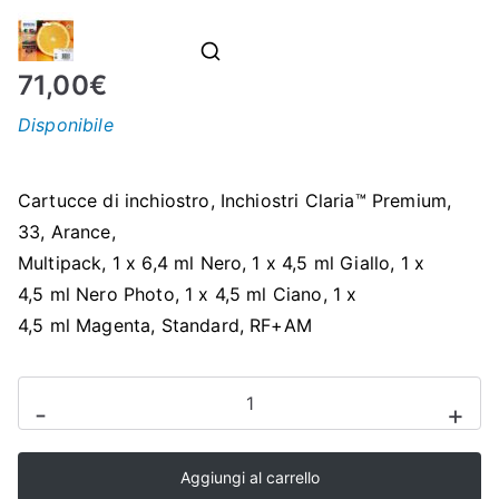
N
71,00
€
E
Disponibile
–
C
Cartucce di inchiostro, Inchiostri Claria™ Premium,
33, Arance,
LS
Multipack, 1 x 6,4 ml Nero, 1 x 4,5 ml Giallo, 1 x
4,5 ml Nero Photo, 1 x 4,5 ml Ciano, 1 x
I
4,5 ml Magenta, Standard, RF+AM
S
MULTIPACK
-
+
EPSON
H
T3337
Aggiungi al carrello
x