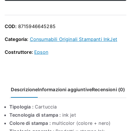
O
Epson
P
Expression
Home
COD:
8715946645285
XP
SERIES
Categoria:
Consumabili Originali Stampanti InkJet
quantità
Costruttore:
Epson
Descrizione
Informazioni aggiuntive
Recensioni (0)
Tipologia :
Cartuccia
Tecnologia di stampa :
ink jet
Colore di stampa :
multicolor (colore + nero)