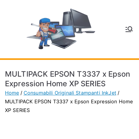
Vai
al
contenuto
V
Inform
atica
E
e
Telefo
C
nia a
MULTIPACK EPSON T3337 x Epson
Vignol
A
Expression Home XP SERIES
a
Home
Consumabili Originali Stampanti InkJet
(MO)
P
MULTIPACK EPSON T3337 x Epson Expression Home
XP SERIES
H
O