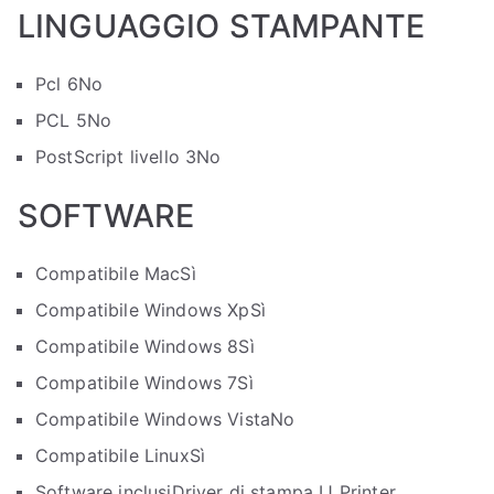
LINGUAGGIO STAMPANTE
Pcl 6
No
PCL 5
No
PostScript livello 3
No
SOFTWARE
Compatibile Mac
Sì
Compatibile Windows Xp
Sì
Compatibile Windows 8
Sì
Compatibile Windows 7
Sì
Compatibile Windows Vista
No
Compatibile Linux
Sì
Software inclusi
Driver di stampa IJ Printer