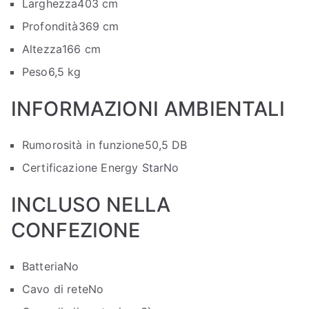
Larghezza
403 cm
Profondità
369 cm
Altezza
166 cm
Peso
6,5 kg
INFORMAZIONI AMBIENTALI
Rumorosità in funzione
50,5 DB
Certificazione Energy Star
No
INCLUSO NELLA
CONFEZIONE
Batteria
No
Cavo di rete
No