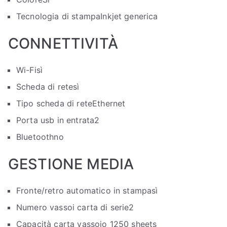
Tecnologia di stampa
Inkjet generica
CONNETTIVITÀ
Wi-Fi
sì
Scheda di rete
sì
Tipo scheda di rete
Ethernet
Porta usb in entrata
2
Bluetooth
no
GESTIONE MEDIA
Fronte/retro automatico in stampa
sì
Numero vassoi carta di serie
2
Capacità carta vassoio 1
250 sheets