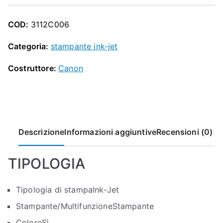
O
P
COD:
3112C006
Categoria:
stampante ink-jet
Costruttore:
Canon
Descrizione
Informazioni aggiuntive
Recensioni (0)
TIPOLOGIA
Tipologia di stampa
Ink-Jet
Stampante/Multifunzione
Stampante
Colore
Sì