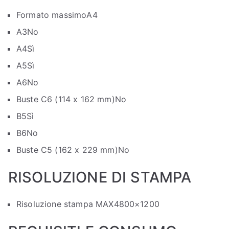
Formato massimo
A4
A3
No
A4
Sì
A5
Sì
A6
No
Buste C6 (114 x 162 mm)
No
B5
Sì
B6
No
Buste C5 (162 x 229 mm)
No
RISOLUZIONE DI STAMPA
Risoluzione stampa MAX
4800×1200