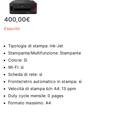
N
400,00
€
E
Esaurito
–
C
Tipologia di stampa: Ink-Jet
Stampante/Multifunzione: Stampante
LS
Colore: Sì
Wi-Fi: sì
I
Scheda di rete: sì
Fronte/retro automatico in stampa: sì
S
Velocità di stampa b/n A4: 13 ppm
Duty cycle mensile: 0 pages
H
Formato massimo: A4