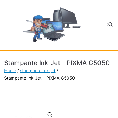
Vai
al
contenuto
V
Inform
atica
E
e
Telefo
C
nia a
Stampante Ink-Jet – PIXMA G5050
Vignol
A
Home
stampante ink-jet
a
Stampante Ink-Jet – PIXMA G5050
(MO)
P
H
O