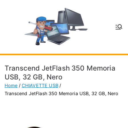
Vai
al
contenuto
V
Inform
atica
E
e
Telefo
C
nia a
Transcend JetFlash 350 Memoria
Vignol
A
USB, 32 GB, Nero
a
Home
CHIAVETTE USB
(MO)
P
Transcend JetFlash 350 Memoria USB, 32 GB, Nero
H
O