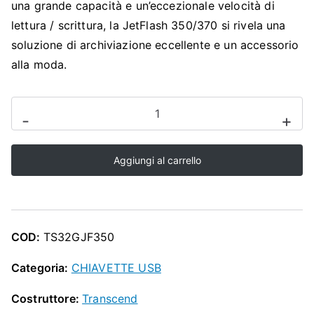
O
una grande capacità e un’eccezionale velocità di
lettura / scrittura, la JetFlash 350/370 si rivela una
P
soluzione di archiviazione eccellente e un accessorio
alla moda.
Transcend
-
+
JetFlash
350
Aggiungi al carrello
Memoria
USB,
32
GB,
COD:
TS32GJF350
Nero
quantità
Categoria:
CHIAVETTE USB
Costruttore:
Transcend