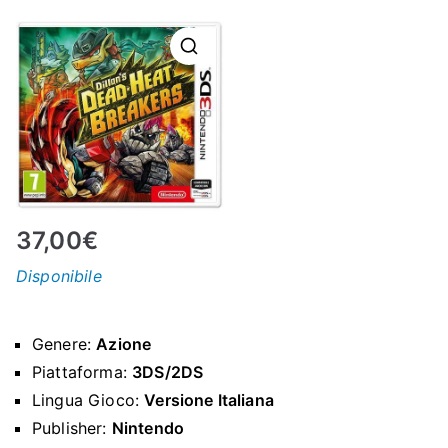
N
E
–
C
LS
37,00
€
Disponibile
I
S
Genere:
Azione
Piattaforma:
3DS/2DS
H
Lingua Gioco:
Versione Italiana
Publisher:
Nintendo