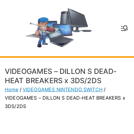
Vai
al
contenuto
V
Inform
atica
E
e
Telefo
C
nia a
VIDEOGAMES – DILLON S DEAD-
Vignol
A
HEAT BREAKERS x 3DS/2DS
a
Home
VIDEOGAMES NINTENDO SWITCH
(MO)
P
VIDEOGAMES – DILLON S DEAD-HEAT BREAKERS x
3DS/2DS
H
O