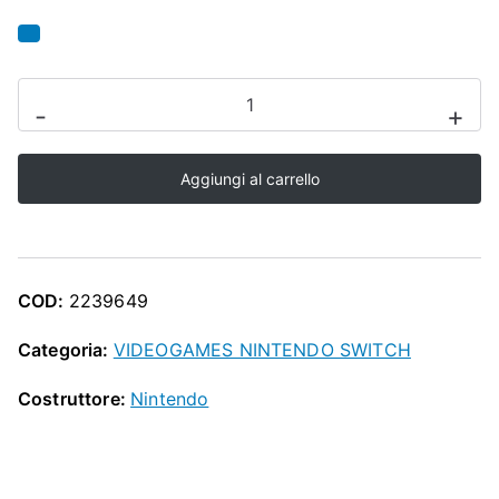
O
P
VIDEOGAMES
-
+
-
DILLON
Aggiungi al carrello
S
DEAD-
HEAT
BREAKERS
COD:
2239649
x
3DS/2DS
Categoria:
VIDEOGAMES NINTENDO SWITCH
quantità
Costruttore:
Nintendo