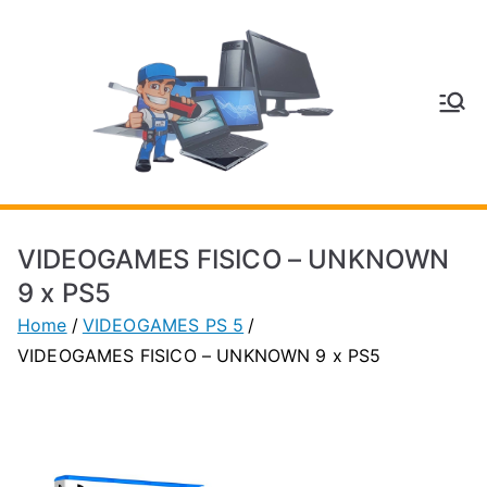
Vai
al
contenuto
V
Inform
atica
E
e
Telefo
C
nia a
VIDEOGAMES FISICO – UNKNOWN
Vignol
A
9 x PS5
a
Home
VIDEOGAMES PS 5
(MO)
P
VIDEOGAMES FISICO – UNKNOWN 9 x PS5
H
O