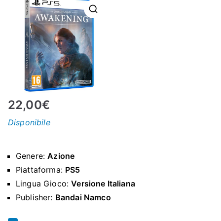
N
E
–
C
22,00
€
LS
Disponibile
I
Genere:
Azione
S
Piattaforma:
PS5
Lingua Gioco:
Versione Italiana
H
Publisher:
Bandai Namco