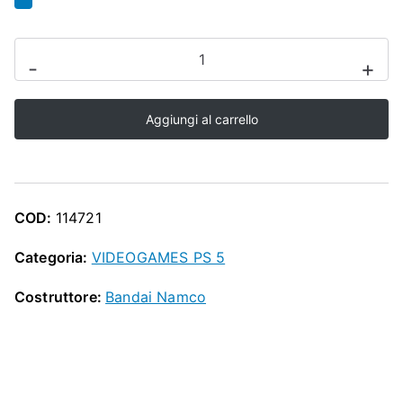
O
P
VIDEOGAMES
-
+
FISICO
-
Aggiungi al carrello
UNKNOWN
9
x
PS5
COD:
114721
quantità
Categoria:
VIDEOGAMES PS 5
Costruttore:
Bandai Namco