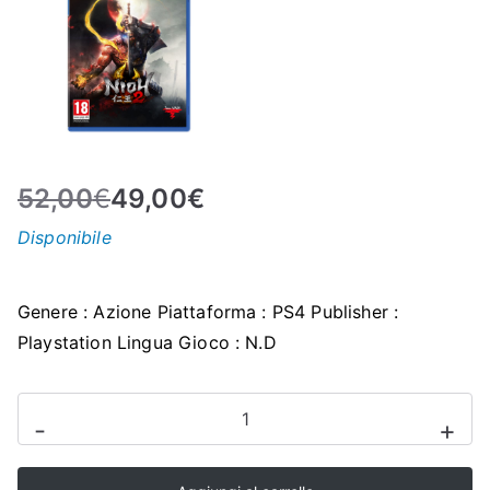
N
E
–
52,00
€
49,00
€
C
Disponibile
LS
I
Genere : Azione Piattaforma : PS4 Publisher :
Playstation Lingua Gioco : N.D
S
VIDEOGAMES
H
-
+
-
NIOH