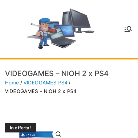
Vai
al
contenuto
V
Inform
atica
E
e
Telefo
C
nia a
VIDEOGAMES – NIOH 2 x PS4
Vignol
A
Home
VIDEOGAMES PS4
a
VIDEOGAMES – NIOH 2 x PS4
(MO)
P
H
In offerta!
O