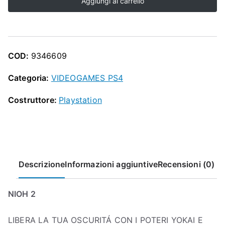
O
Aggiungi al carrello
2
x
P
PS4
quantità
COD:
9346609
Categoria:
VIDEOGAMES PS4
Costruttore:
Playstation
Descrizione
Informazioni aggiuntive
Recensioni (0)
NIOH 2
LIBERA LA TUA OSCURITÁ CON I POTERI YOKAI E