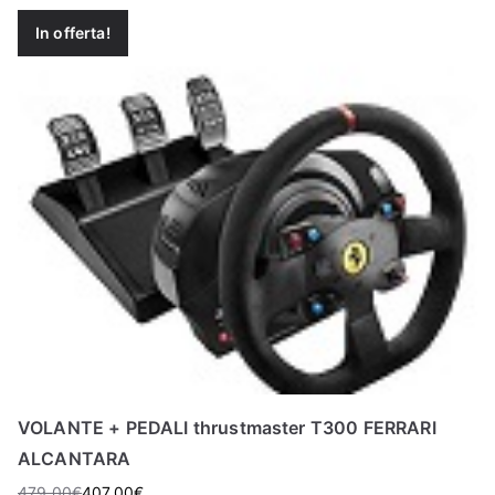
In offerta!
VOLANTE + PEDALI thrustmaster T300 FERRARI
ALCANTARA
479,00
€
407,00
€