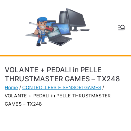
Vai
al
contenuto
V
Inform
atica
E
e
Telefo
C
nia a
VOLANTE + PEDALI in PELLE
Vignol
A
THRUSTMASTER GAMES – TX248
a
Home
CONTROLLERS E SENSORI GAMES
(MO)
P
VOLANTE + PEDALI in PELLE THRUSTMASTER
GAMES – TX248
H
O