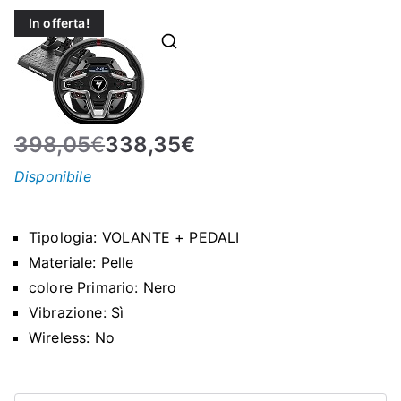
N
In offerta!
E
–
398,05
€
338,35
€
C
Disponibile
LS
Tipologia: VOLANTE + PEDALI
I
Materiale: Pelle
colore Primario: Nero
S
Vibrazione: Sì
Wireless: No
H