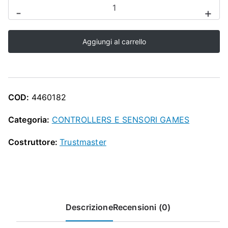
O
VOLANTE
-
+
+
P
PEDALI
Aggiungi al carrello
in
PELLE
THRUSTMASTER
GAMES
COD:
4460182
-
TX248
Categoria:
CONTROLLERS E SENSORI GAMES
quantità
Costruttore:
Trustmaster
Descrizione
Recensioni (0)