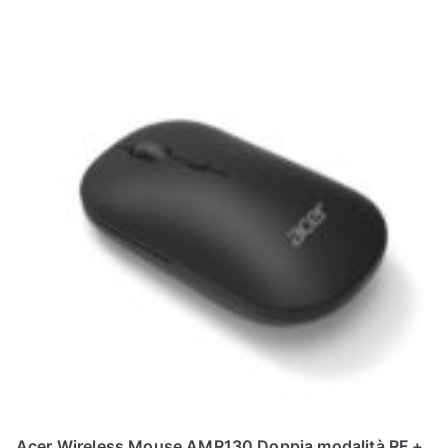
N
E
–
C
LS
I
S
H
Acer Wireless Mouse AMR130 Doppia modalità RF +