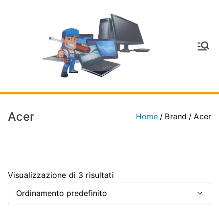
Vai
al
contenuto
V
Inform
atica
E
e
Telefo
C
nia a
Acer
Home
Brand
Acer
Vignol
A
a
(MO)
P
Visualizzazione di 3 risultati
H
O