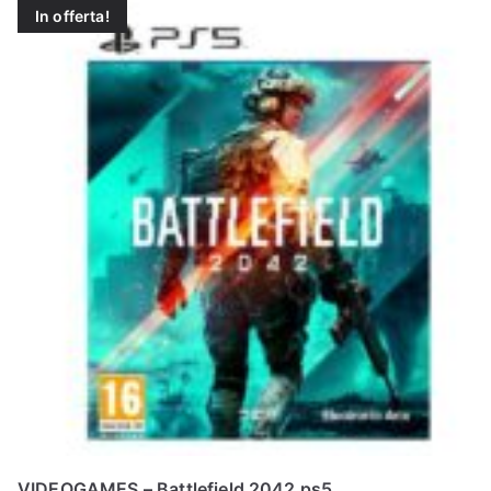
In offerta!
N
E
–
C
LS
I
S
H
VIDEOGAMES – Battlefield 2042 ps5