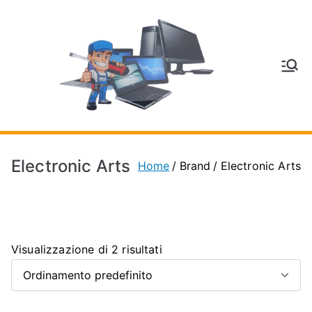
Vai
al
contenuto
V
Inform
atica
E
e
Telefo
C
nia a
Electronic Arts
Home
Brand
Electronic Arts
Vignol
A
a
(MO)
P
Visualizzazione di 2 risultati
H
O