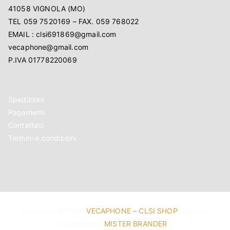
41058 VIGNOLA (MO)
TEL 059 7520169 – FAX. 059 768022
EMAIL : clsi691869@gmail.com
vecaphone@gmail.com
P.IVA 01778220069
Spedizioni
Pagamenti
Contattaci
Termini e condizioni
Copyright © 2020
VECAPHONE – CLSI SHOP
. website
powered by
MISTER BRANDER
.