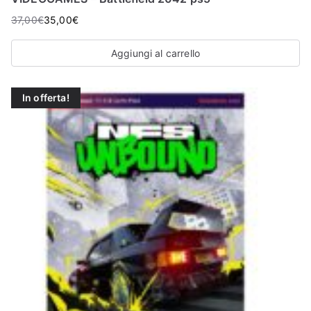
O
37,00
€
35,00
€
P
Aggiungi al carrello
In offerta!