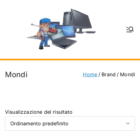
Vai
al
contenuto
V
Inform
atica
E
e
Telefo
C
nia a
Mondi
Home
Brand
Mondi
Vignol
A
a
(MO)
P
Visualizzazione del risultato
H
O