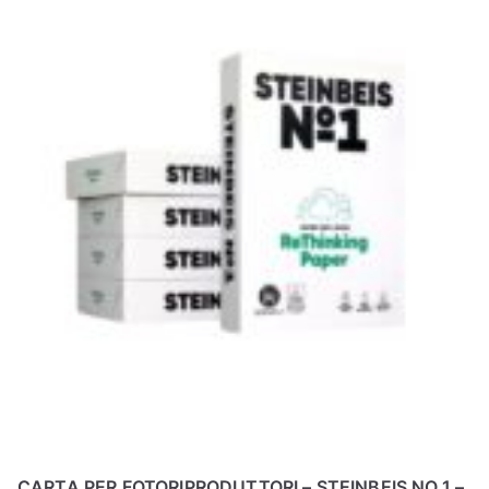
N
E
–
C
LS
I
S
H
CARTA PER FOTORIPRODUTTORI – STEINBEIS NO.1 –