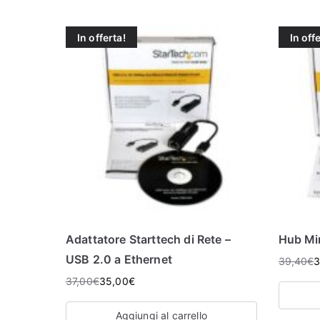
In offerta!
In off
Adattatore Starttech di Rete –
Hub Mi
USB 2.0 a Ethernet
39,40
€
3
37,00
€
35,00
€
Aggiungi al carrello