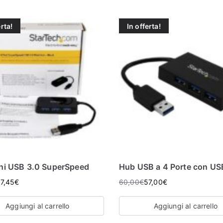
erta!
In offerta!
ni USB 3.0 SuperSpeed
Hub USB a 4 Porte con U
7,45
€
60,00
€
57,00
€
Aggiungi al carrello
Aggiungi al carrello