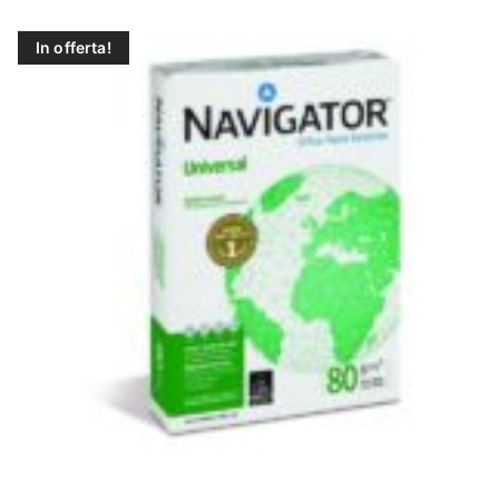
N
In offerta!
E
–
C
LS
I
S
H