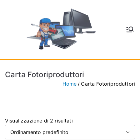
Vai
al
contenuto
V
Inform
atica
E
e
Telefo
C
nia a
Carta Fotoriproduttori
Vignol
A
Home
Carta Fotoriproduttori
a
(MO)
P
H
Visualizzazione di 2 risultati
O