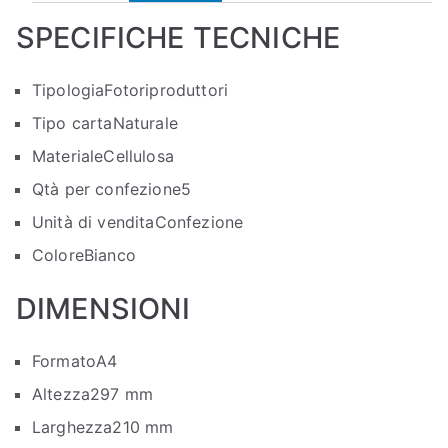
SPECIFICHE TECNICHE
Tipologia
Fotoriproduttori
Tipo carta
Naturale
Materiale
Cellulosa
Qtà per confezione
5
Unità di vendita
Confezione
Colore
Bianco
DIMENSIONI
Formato
A4
Altezza
297 mm
Larghezza
210 mm