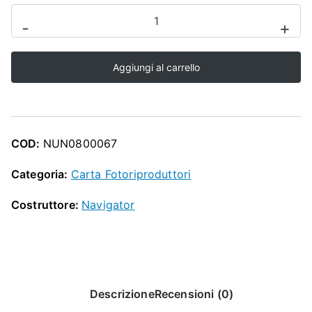
CARTA
-
+
NAVIGATOR
UNIVERSAL
Aggiungi al carrello
A4
-
80GR
-
COD:
NUN0800067
5
RISME
Categoria:
Carta Fotoriproduttori
-
Costruttore:
Navigator
500
FOGLI
A
RISMA
quantità
Descrizione
Recensioni (0)