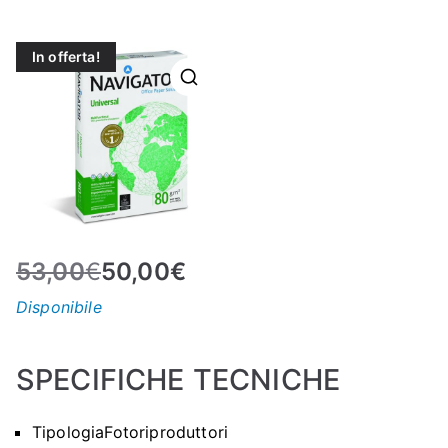
N
In offerta!
E
–
C
LS
53,00
€
50,00
€
I
Disponibile
S
SPECIFICHE TECNICHE
H
Tipologia
Fotoriproduttori