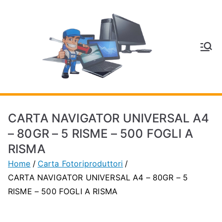
Vai
al
contenuto
V
Inform
atica
E
e
Telefo
C
nia a
CARTA NAVIGATOR UNIVERSAL A4
Vignol
A
– 80GR – 5 RISME – 500 FOGLI A
a
RISMA
(MO)
P
Home
Carta Fotoriproduttori
CARTA NAVIGATOR UNIVERSAL A4 – 80GR – 5
H
RISME – 500 FOGLI A RISMA
O