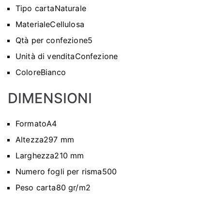
O
Tipo carta
Naturale
P
Materiale
Cellulosa
Qtà per confezione
5
Unità di vendita
Confezione
Colore
Bianco
DIMENSIONI
Formato
A4
Altezza
297 mm
Larghezza
210 mm
Numero fogli per risma
500
Peso carta
80 gr/m2