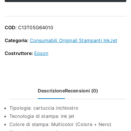
O
EPSON
P
VALIGIA
MULTIPACK
COD:
C13T05G64010
405
quantità
Categoria:
Consumabili Originali Stampanti InkJet
Costruttore:
Epson
Descrizione
Recensioni (0)
Tipologia: cartuccia inchiostro
Tecnologia di stampa: ink jet
Colore di stampa: Multicolor (Colore + Nero)