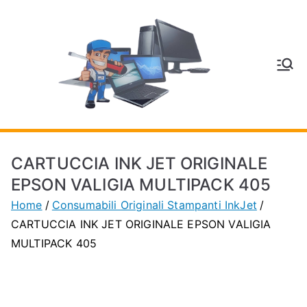
Vai
al
contenuto
V
Inform
atica
E
e
Telefo
C
nia a
CARTUCCIA INK JET ORIGINALE
Vignol
A
EPSON VALIGIA MULTIPACK 405
a
Home
Consumabili Originali Stampanti InkJet
(MO)
P
CARTUCCIA INK JET ORIGINALE EPSON VALIGIA
MULTIPACK 405
H
O