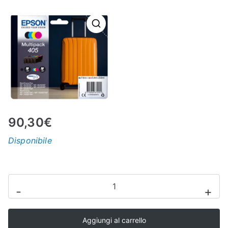
N
E
–
C
LS
90,30
€
Disponibile
I
S
CARTUCCIA
-
+
INK
H
JET
Aggiungi al carrello
ORIGINALE