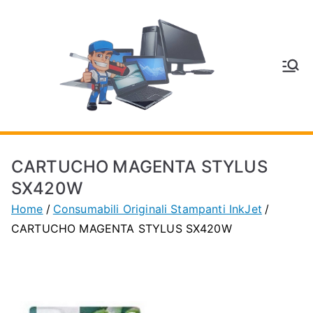
Vai
al
contenuto
V
Inform
atica
E
e
Telefo
C
nia a
CARTUCHO MAGENTA STYLUS
Vignol
A
SX420W
a
Home
Consumabili Originali Stampanti InkJet
(MO)
P
CARTUCHO MAGENTA STYLUS SX420W
H
O