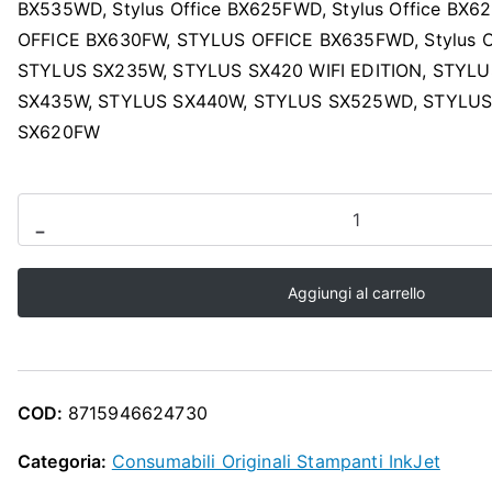
O
BX535WD, Stylus Office BX625FWD, Stylus Office BX6
OFFICE BX630FW, STYLUS OFFICE BX635FWD, Stylus O
P
STYLUS SX235W, STYLUS SX420 WIFI EDITION, STYL
SX435W, STYLUS SX440W, STYLUS SX525WD, STYLU
SX620FW
CARTUCHO
-
MAGENTA
STYLUS
Aggiungi al carrello
SX420W
quantità
COD:
8715946624730
Categoria:
Consumabili Originali Stampanti InkJet