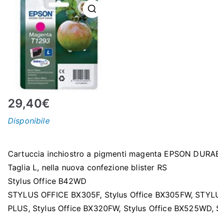
N
E
–
C
29,40
€
LS
Disponibile
I
Cartuccia inchiostro a pigmenti magenta EPSON DURABri
S
Taglia L, nella nuova confezione blister RS
Stylus Office B42WD
H
STYLUS OFFICE BX305F, Stylus Office BX305FW, STY
PLUS, Stylus Office BX320FW, Stylus Office BX525WD