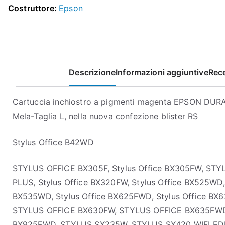
Costruttore:
Epson
Descrizione
Informazioni aggiuntive
Rece
Cartuccia inchiostro a pigmenti magenta EPSON DURABr
Mela-Taglia L, nella nuova confezione blister RS
Stylus Office B42WD
STYLUS OFFICE BX305F, Stylus Office BX305FW, ST
PLUS, Stylus Office BX320FW, Stylus Office BX525W
BX535WD, Stylus Office BX625FWD, Stylus Office BX
STYLUS OFFICE BX630FW, STYLUS OFFICE BX635FWD, 
BX925FWD, STYLUS SX235W, STYLUS SX420 WIFI ED