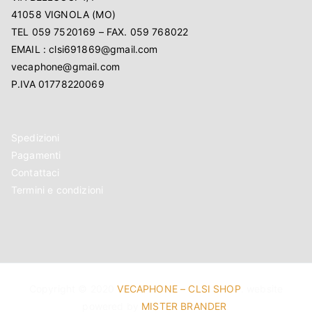
41058 VIGNOLA (MO)
TEL 059 7520169 – FAX. 059 768022
EMAIL : clsi691869@gmail.com
vecaphone@gmail.com
P.IVA 01778220069
Spedizioni
Pagamenti
Contattaci
Termini e condizioni
Copyright © 2020
VECAPHONE – CLSI SHOP
. website
powered by
MISTER BRANDER
.