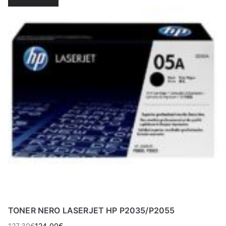
TONER NERO LASERJET HP P2035/P2055
127,30
€
124,00
€