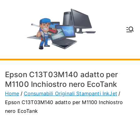
Vai
al
contenuto
V
Inform
atica
E
e
Telefo
C
nia a
Epson C13T03M140 adatto per
Vignol
A
M1100 Inchiostro nero EcoTank
a
Home
Consumabili Originali Stampanti InkJet
(MO)
P
Epson C13T03M140 adatto per M1100 Inchiostro
nero EcoTank
H
O