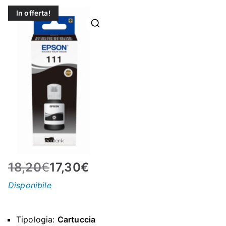
N
In offerta!
E
–
C
LS
I
18,20
€
17,30
€
S
Disponibile
H
Tipologia:
Cartuccia