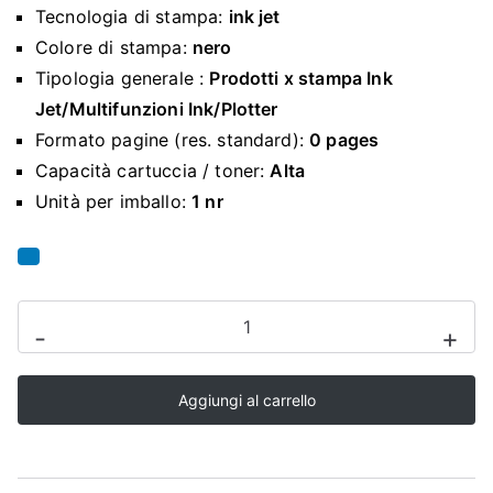
O
Tecnologia di stampa:
ink jet
P
Colore di stampa:
nero
Tipologia generale :
Prodotti x stampa Ink
Jet/Multifunzioni Ink/Plotter
Formato pagine (res. standard):
0 pages
Capacità cartuccia / toner:
Alta
Unità per imballo:
1 nr
Epson
-
+
C13T03M140
adatto
Aggiungi al carrello
per
M1100
Inchiostro