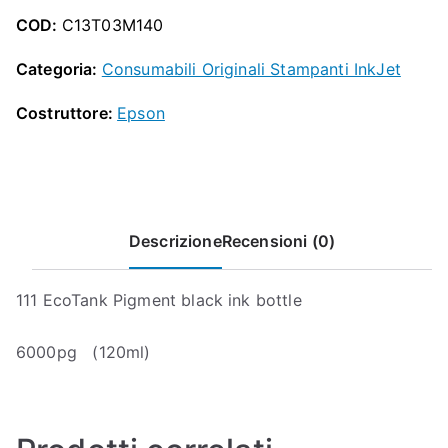
nero
COD:
C13T03M140
EcoTank
quantità
Categoria:
Consumabili Originali Stampanti InkJet
Costruttore:
Epson
Descrizione
Recensioni (0)
111 EcoTank Pigment black ink bottle
6000pg (120ml)