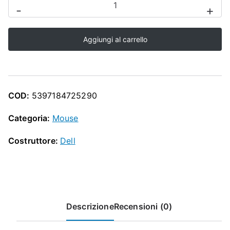
O
-
+
standard
P
senza
Aggiungi al carrello
fili
Dell
-
MS300
COD:
5397184725290
quantità
Categoria:
Mouse
Costruttore:
Dell
Descrizione
Recensioni (0)