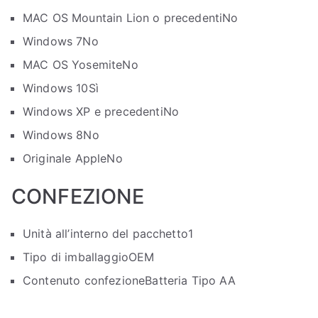
MAC OS Mountain Lion o precedenti
No
Windows 7
No
MAC OS Yosemite
No
Windows 10
Sì
Windows XP e precedenti
No
Windows 8
No
Originale Apple
No
CONFEZIONE
Unità all’interno del pacchetto
1
Tipo di imballaggio
OEM
Contenuto confezione
Batteria Tipo AA