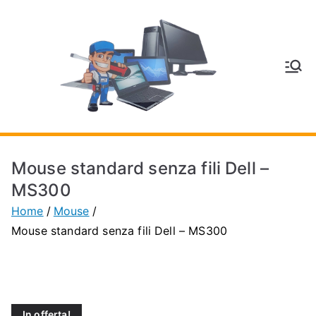
Vai
al
contenuto
V
Inform
atica
E
e
Telefo
C
nia a
Mouse standard senza fili Dell –
Vignol
A
MS300
a
Home
Mouse
(MO)
P
Mouse standard senza fili Dell – MS300
H
O
In offerta!