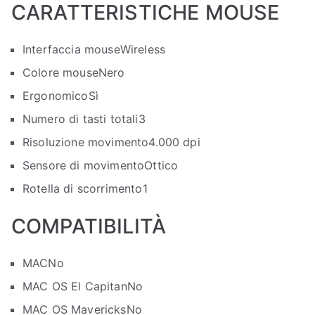
CARATTERISTICHE MOUSE
Interfaccia mouse
Wireless
Colore mouse
Nero
Ergonomico
Sì
Numero di tasti totali
3
Risoluzione movimento
4.000 dpi
Sensore di movimento
Ottico
Rotella di scorrimento
1
COMPATIBILITÀ
MAC
No
MAC OS El Capitan
No
MAC OS Mavericks
No