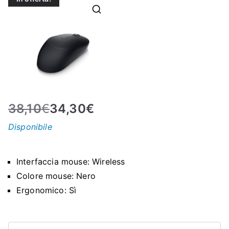
N
E
–
C
38,10
€
34,30
€
LS
Disponibile
I
Interfaccia mouse: Wireless
S
Colore mouse: Nero
Ergonomico: Sì
H
Mouse